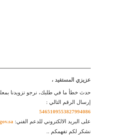
عزيزي المستفيد ،
حدث خطأ ما في طلبك، نرجو تزويدنا بم
إرسال الرقم التالي :
5465109553827994086
على البريد الالكتروني للدعم الفني:
gov.sa
نشكر لكم تفهمكم ..