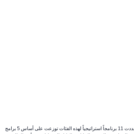
وضعت الاستراتيجية الوطنية لقطاع التأمين أهدافاً تستهدف فئات أصحاب المصالح المختلفة (السكان- الشركات- قطاع التأمين- الحكومة)، و حددت 11 برنامجاً استراتيجياً لهذه الفئات توزعت على أساس 5 برامج