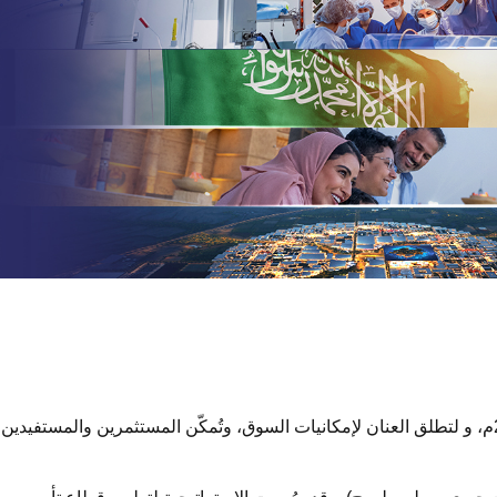
قامت هيئة التأمين بإعداد الاستراتيجية الوطنية لقطاع التأمين باعتبارها أحد الاختصاصات الجوهرية التي تأسست الهيئة من أجلها في عام 2023م، و لتطلق ا​​لعنان لإمكانيات السوق، وتُمكّن المستثمرين والمستفيدين
دفات رؤية السعودية 2030 ومحاورها الثلاثة (اقتصاد مزدهر- مجتمع حيوي- وطن طموح). وقد صُممت الاستراتيجية لتطوير قطاع تأمين