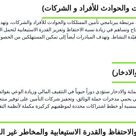
ت والحوادث للأفراد و الشركات
)
ية لقطاع التأمين لتنفيذ 17 مبادرة استراتيجية مرتبطة ببرنامجي تأمين الممتلكات والحوادث
ح وتساهم في زيادة نسبة الاحتفاظ وتعزيز القدرة الاستيعابية لتحمل ال
ة النشاط. وتهدف المبادرات أيضاً إلى تمكين المستهلكين من الحصول
الادخار
)
التأمين 12 مبادرة لبرنامج تأمين الحماية والادخار ستؤدي دوراً حيوياً في التثقيف المالي وز
يني يحمي مدخرات حملة الوثائق، وتحفيز شركات التأمين على توفير من
سية أو خطط اشتراكات محددة لموظفيهم كركيزة مكملة لأنظمة التقاع
 والاحتفاظ والقدرة الاستيعابية والمخاطر غير الم