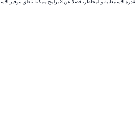
تتمحور حول فروع التأمين و3 برامج تتعلق بإعادة التأمين والاحتفاظ 