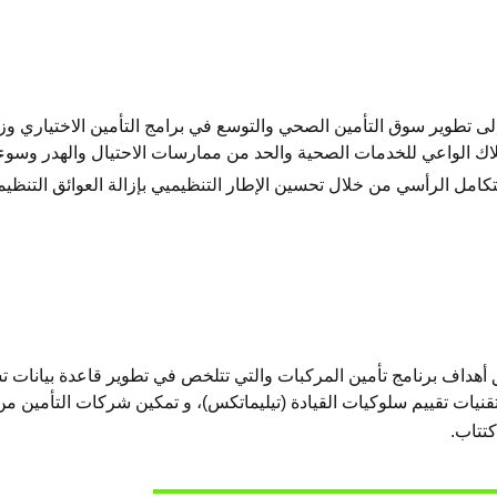
امج التأمين الصحي، تم اعتماد 11 مبادرة تهدف إلى تطوير سوق التأمين الصحي والتوسع في برامج ال
هلاك الواعي للخدمات الصحية والحد من ممارسات الاحتيال والهدر وسوء
مل الرأسي من خلال تحسين الإطار التنظيميي بإزالة العوائق التنظيم
 التأمين 9 مبادرات تساهم في تحقيق أهداف برنامج تأمين المركبات والتي تتلخص في تطوي
تقنيات تقييم سلوكيات القيادة (تيليماتكس)، و تمكين شركات التأمين م
كتتاب.