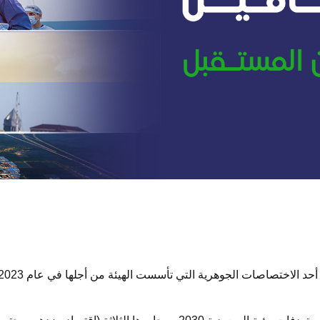
وتشكل الاستراتيجية الوطنية لقطاع التأمين مخططاً تحولياً يتواءم مع مسته