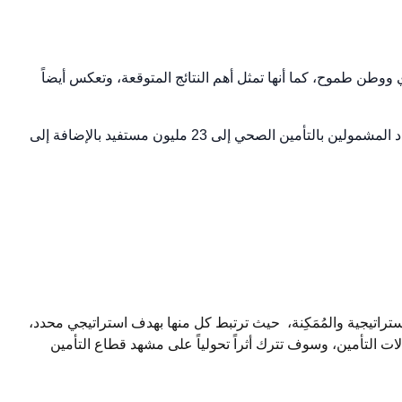
دية 2030 والتي تتمثل في اقتصاد مزدهر ومجتمع حيوي ووطن طموح، كما أنها تمثل أهم النتائج المتوقعة، وتعكس أيضاً
ومن أبرز هذه الوعود زيادة حجم سوق التأمين، وزيادة نسبة التأمين للناتج المحلي الإجمالي غير النفطي إلى 3.6% بحلول عام 2030، وزيادة عدد المشمولين بالتأمين الصحي إلى 23 مليون مستفيد بالإضافة إلى
الاستراتيجية والمستهدفات الأخرى من خلال تنفيذ 72 مبادرة مرتبطة بالبرامج الاستراتيجية والمُمَكِنة، حيث ترتبط كل منها بهدف استراتيجي محدد،
ت التأمين، وسوف تترك أثراً تحولياً على مشهد قطاع التأمين