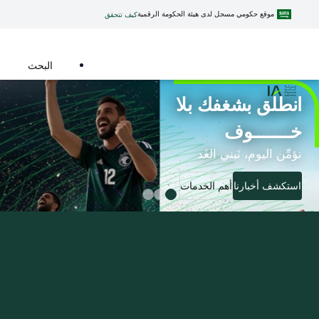
موقع حكومي مسجل لدى هيئة الحكومة الرقمية
كيف تتحقق
البحث
انطلق بشغفك بلا
خـــــــوف
​نؤمِّن اليوم، نَبني الغَد​​​
استكشف أخبارنا
أهم الخدمات